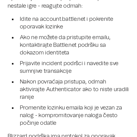
nestale igre - reagujte odmah:
Idite na account.battle.net i pokrenite
oporavak lozinke
Ako ne možete da pristupite emailu,
kontaktirajte Battle.net podršku sa
dokazom identiteta
Prijavite incident podršci i navedite sve
sumnjive transakcije
Nakon povraćaja pristupa, odmah
aktivirajte Authenticator ako to niste uradili
ranije
Promenite lozinku emaila koji je vezan za
nalog - kompromitovanje naloga često
počinje odatle
Blizzard podrška ima protokol za oporavak