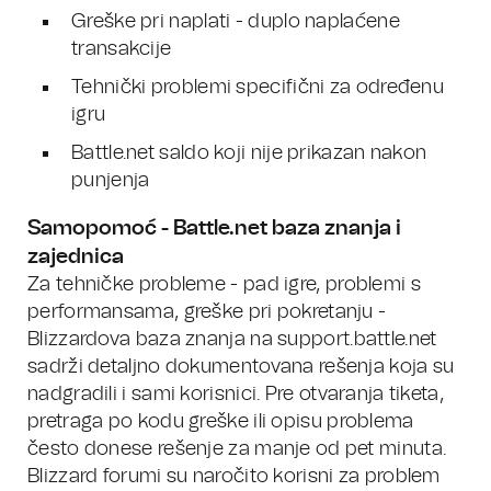
Greške pri naplati - duplo naplaćene
transakcije
Tehnički problemi specifični za određenu
igru
Battle.net saldo koji nije prikazan nakon
punjenja
Samopomoć - Battle.net baza znanja i
zajednica
Za tehničke probleme - pad igre, problemi s
performansama, greške pri pokretanju -
Blizzardova baza znanja na support.battle.net
sadrži detaljno dokumentovana rešenja koja su
nadgradili i sami korisnici. Pre otvaranja tiketa,
pretraga po kodu greške ili opisu problema
često donese rešenje za manje od pet minuta.
Blizzard forumi su naročito korisni za problem