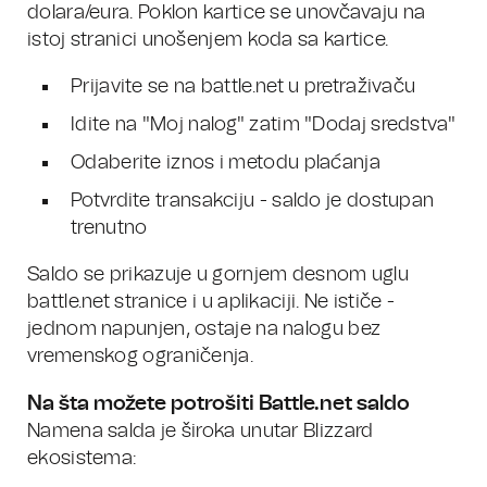
dolara/eura. Poklon kartice se unovčavaju na
istoj stranici unošenjem koda sa kartice.
Prijavite se na battle.net u pretraživaču
Idite na "Moj nalog" zatim "Dodaj sredstva"
Odaberite iznos i metodu plaćanja
Potvrdite transakciju - saldo je dostupan
trenutno
Saldo se prikazuje u gornjem desnom uglu
battle.net stranice i u aplikaciji. Ne ističe -
jednom napunjen, ostaje na nalogu bez
vremenskog ograničenja.
Na šta možete potrošiti Battle.net saldo
Namena salda je široka unutar Blizzard
ekosistema: