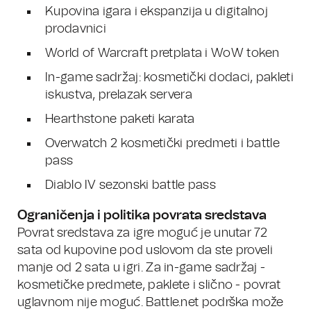
Kupovina igara i ekspanzija u digitalnoj
prodavnici
World of Warcraft pretplata i WoW token
In-game sadržaj: kosmetički dodaci, pakleti
iskustva, prelazak servera
Hearthstone paketi karata
Overwatch 2 kosmetički predmeti i battle
pass
Diablo IV sezonski battle pass
Ograničenja i politika povrata sredstava
Povrat sredstava za igre moguć je unutar 72
sata od kupovine pod uslovom da ste proveli
manje od 2 sata u igri. Za in-game sadržaj -
kosmetičke predmete, paklete i slično - povrat
uglavnom nije moguć. Battle.net podrška može