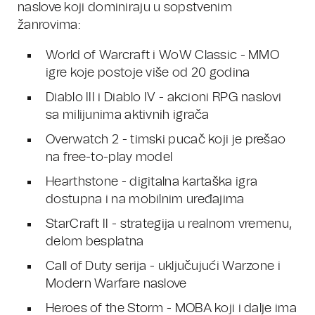
naslove koji dominiraju u sopstvenim
žanrovima:
World of Warcraft i WoW Classic - MMO
igre koje postoje više od 20 godina
Diablo III i Diablo IV - akcioni RPG naslovi
sa milijunima aktivnih igrača
Overwatch 2 - timski pucač koji je prešao
na free-to-play model
Hearthstone - digitalna kartaška igra
dostupna i na mobilnim uređajima
StarCraft II - strategija u realnom vremenu,
delom besplatna
Call of Duty serija - uključujući Warzone i
Modern Warfare naslove
Heroes of the Storm - MOBA koji i dalje ima