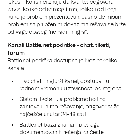
iskusni korisnici znaju da kvalitet odgovora
zavisi koliko od samog tima, toliko i od toga
kako je problem prezentovan. Jasno definisan
problem sa priloženim dokazima rešava se brže
od vage opšteg "ne radi mi igra".
Kanali Battle.net podrške - chat, tiketi,
forum
Battle.net podrška dostupna je kroz nekoliko
kanala:
Live chat - najbrži kanal, dostupan u
radnom vremenu u zavisnosti od regiona
Sistem tiketa - za probleme koji ne
zahtevaju hitno rešavanje, odgovor stiže
najčešće unutar 24-48 sati
Battle.net baza znanja - pretraga
dokumentovanih rešenja za česte