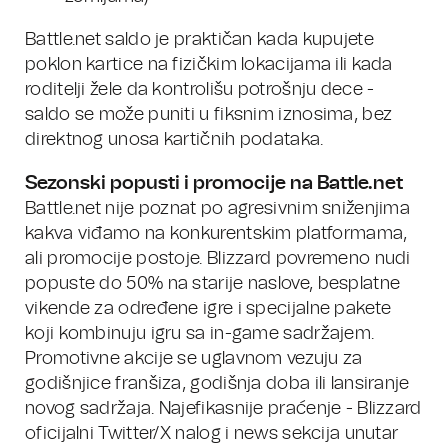
Battle.net saldo je praktičan kada kupujete
poklon kartice na fizičkim lokacijama ili kada
roditelji žele da kontrolišu potrošnju dece -
saldo se može puniti u fiksnim iznosima, bez
direktnog unosa kartičnih podataka.
Sezonski popusti i promocije na Battle.net
Battle.net nije poznat po agresivnim sniženjima
kakva viđamo na konkurentskim platformama,
ali promocije postoje. Blizzard povremeno nudi
popuste do 50% na starije naslove, besplatne
vikende za određene igre i specijalne pakete
koji kombinuju igru sa in-game sadržajem.
Promotivne akcije se uglavnom vezuju za
godišnjice franšiza, godišnja doba ili lansiranje
novog sadržaja. Najefikasnije praćenje - Blizzard
oficijalni Twitter/X nalog i news sekcija unutar