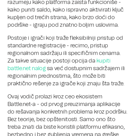
razumeju kako platforma zaista funkcioniše -
kako puniti saldo, kako ispravno aktivirati ključ
kupljen od trećih strana, kako brzo doći do
podrške - igraju pod znatno boljim uslovima.
Postoje i igrači koji traže fleksibilniji pristup od
standardne registracije - recimo, pristup
regionalnom sadržaju ili specifičnim cenama.
Za takve situacije postoji opcija da
kupiti
battle.net nalog
sa već dostupnim sadržajem ili
regionalnim prednostima, što može biti
praktično rešenje za igrače koji znaju šta traže.
Ovaj vodič prolazi kroz ceo ekosistem
Battle.net-a - od prvog preuzimanja aplikacije
do rešavanja konkretnih problema kroz podršku.
Bez teorije, bez opštenitosti. Samo ono što
treba znati da biste koristili platformu efikasno,
bezbedno i bez gubljenja vremena na greške