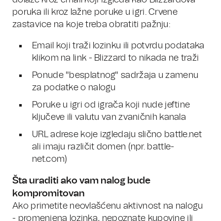
dolaze kroz email koji izgleda kao Blizzardova
poruka ili kroz lažne poruke u igri. Crvene
zastavice na koje treba obratiti pažnju:
Email koji traži lozinku ili potvrdu podataka
klikom na link - Blizzard to nikada ne traži
Ponude "besplatnog" sadržaja u zamenu
za podatke o nalogu
Poruke u igri od igrača koji nude jeftine
ključeve ili valutu van zvaničnih kanala
URL adrese koje izgledaju slično battle.net
ali imaju različit domen (npr. battle-
net.com)
Šta uraditi ako vam nalog bude
kompromitovan
Ako primetite neovlašćenu aktivnost na nalogu
- promenjena lozinka, nepoznate kupovine ili