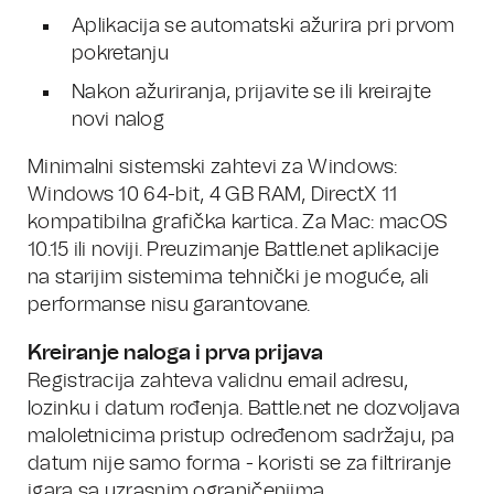
Aplikacija se automatski ažurira pri prvom
pokretanju
Nakon ažuriranja, prijavite se ili kreirajte
novi nalog
Minimalni sistemski zahtevi za Windows:
Windows 10 64-bit, 4 GB RAM, DirectX 11
kompatibilna grafička kartica. Za Mac: macOS
10.15 ili noviji. Preuzimanje Battle.net aplikacije
na starijim sistemima tehnički je moguće, ali
performanse nisu garantovane.
Kreiranje naloga i prva prijava
Registracija zahteva validnu email adresu,
lozinku i datum rođenja. Battle.net ne dozvoljava
maloletnicima pristup određenom sadržaju, pa
datum nije samo forma - koristi se za filtriranje
igara sa uzrasnim ograničenjima.