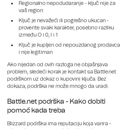
Regionalno nepodudaranje - ključ nije za
vaš region
Ključ je nevažeći ili pogrešno ukucan -
proverite svaki karakter, posebno razliku
između O i 0, I i 1
Ključ je kupljen od nepouzdanog prodavca
i nije legitiman
Ako nijedan od ovih razloga ne objašnjava
problem, sledeći korak je kontakt sa Battle.net
podrškom uz dokaz o kupovini ključa. Bez
dokaza, podrška ne može mnogo da uradi.
Battle.net podrška - Kako dobiti
pomoć kada treba
Blizzard podrška ima reputaciju koja varira -