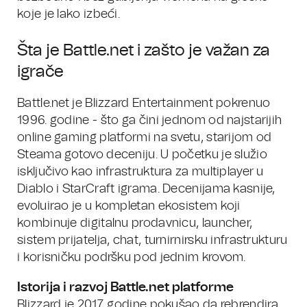
koje je lako izbeći.
Šta je Battle.net i zašto je važan za
igrače
Battle.net je Blizzard Entertainment pokrenuo
1996. godine - što ga čini jednom od najstarijih
online gaming platformi na svetu, starijom od
Steama gotovo deceniju. U početku je služio
isključivo kao infrastruktura za multiplayer u
Diablo i StarCraft igrama. Decenijama kasnije,
evoluirao je u kompletan ekosistem koji
kombinuje digitalnu prodavnicu, launcher,
sistem prijatelja, chat, turnirnirsku infrastrukturu
i korisničku podršku pod jednim krovom.
Istorija i razvoj Battle.net platforme
Blizzard je 2017. godine pokušao da rebrendira