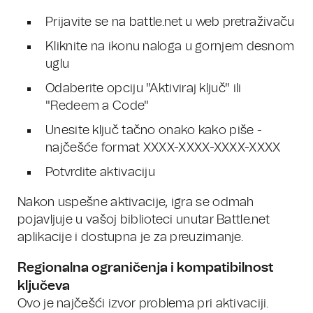
Prijavite se na battle.net u web pretraživaču
Kliknite na ikonu naloga u gornjem desnom
uglu
Odaberite opciju "Aktiviraj ključ" ili
"Redeem a Code"
Unesite ključ tačno onako kako piše -
najčešće format XXXX-XXXX-XXXX-XXXX
Potvrdite aktivaciju
Nakon uspešne aktivacije, igra se odmah
pojavljuje u vašoj biblioteci unutar Battle.net
aplikacije i dostupna je za preuzimanje.
Regionalna ograničenja i kompatibilnost
ključeva
Ovo je najčešći izvor problema pri aktivaciji.