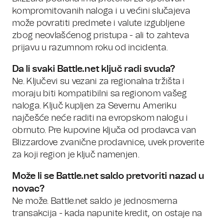
kompromitovanih naloga i u većini slučajeva
može povratiti predmete i valute izgubljene
zbog neovlašćenog pristupa - ali to zahteva
prijavu u razumnom roku od incidenta.
Da li svaki Battle.net ključ radi svuda?
Ne. Ključevi su vezani za regionalna tržišta i
moraju biti kompatibilni sa regionom vašeg
naloga. Ključ kupljen za Severnu Ameriku
najčešće neće raditi na evropskom nalogu i
obrnuto. Pre kupovine ključa od prodavca van
Blizzardove zvanične prodavnice, uvek proverite
za koji region je ključ namenjen.
Može li se Battle.net saldo pretvoriti nazad u
novac?
Ne može. Battle.net saldo je jednosmerna
transakcija - kada napunite kredit, on ostaje na