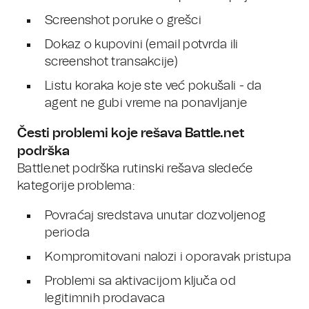
Screenshot poruke o grešci
Dokaz o kupovini (email potvrda ili
screenshot transakcije)
Listu koraka koje ste već pokušali - da
agent ne gubi vreme na ponavljanje
Česti problemi koje rešava Battle.net
podrška
Battle.net podrška rutinski rešava sledeće
kategorije problema:
Povraćaj sredstava unutar dozvoljenog
perioda
Kompromitovani nalozi i oporavak pristupa
Problemi sa aktivacijom ključa od
legitimnih prodavaca