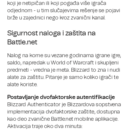
koji je netipičan ili koji pogađa više igrača
odjednom - u tim slučajevima rešenje se pojavi
brže u zajednici nego kroz zvanični kanal.
Sigurnost naloga i zaštita na
Battle.net
Nalog na kome su vezane godinama igrane igre,
saldo, napredak u World of Warcraft i skupljeni
predmeti - vredna je meta. Blizzard to zna i nudi
alate za zaštitu. Pitanje je samo koliko igrači te
alate koriste.
Postavljanje dvofaktorske autentifikacije
Blizzard Authenticator je Blizzardova sopstvena
implementacija dvofaktorske zaštite, dostupna
kao deo zvanične Battle.net mobilne aplikacije.
Aktivacija traje oko dva minuta: