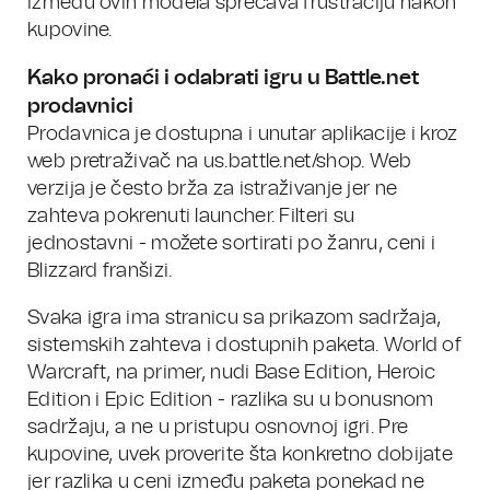
između ovih modela sprečava frustraciju nakon
kupovine.
Kako pronaći i odabrati igru u Battle.net
prodavnici
Prodavnica je dostupna i unutar aplikacije i kroz
web pretraživač na us.battle.net/shop. Web
verzija je često brža za istraživanje jer ne
zahteva pokrenuti launcher. Filteri su
jednostavni - možete sortirati po žanru, ceni i
Blizzard franšizi.
Svaka igra ima stranicu sa prikazom sadržaja,
sistemskih zahteva i dostupnih paketa. World of
Warcraft, na primer, nudi Base Edition, Heroic
Edition i Epic Edition - razlika su u bonusnom
sadržaju, a ne u pristupu osnovnoj igri. Pre
kupovine, uvek proverite šta konkretno dobijate
jer razlika u ceni između paketa ponekad ne