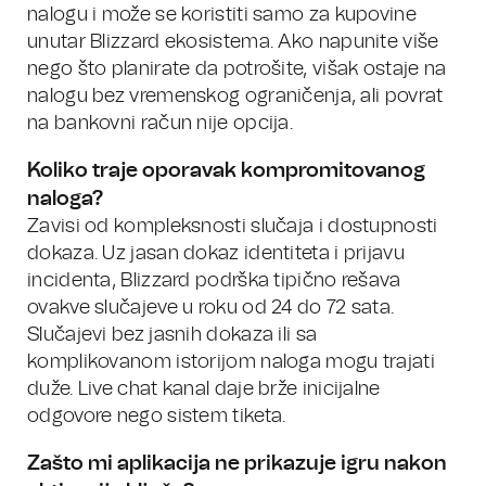
nalogu i može se koristiti samo za kupovine
unutar Blizzard ekosistema. Ako napunite više
nego što planirate da potrošite, višak ostaje na
nalogu bez vremenskog ograničenja, ali povrat
na bankovni račun nije opcija.
Koliko traje oporavak kompromitovanog
naloga?
Zavisi od kompleksnosti slučaja i dostupnosti
dokaza. Uz jasan dokaz identiteta i prijavu
incidenta, Blizzard podrška tipično rešava
ovakve slučajeve u roku od 24 do 72 sata.
Slučajevi bez jasnih dokaza ili sa
komplikovanom istorijom naloga mogu trajati
duže. Live chat kanal daje brže inicijalne
odgovore nego sistem tiketa.
Zašto mi aplikacija ne prikazuje igru nakon