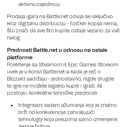
aktivnu zajednicu
Prodaja igara na Battle.net odvija se isključivo
kroz digitalnu distribuciju - fizičkih kopija nema,
što znači da sve što kupite ostaje vezano za vaš
nalog.
Prednosti Battle.net u odnosu na ostale
platforme
Poređenje sa Steamom ili Epic Games Storeom
uvek je u korist Battle.net-a kada je reč o
Blizzard sadržaju - jednostavno, nigde drugde
te igre ne možete legalno kupiti i igrati. Ali
postoje i konkretne tehničke prednosti:
Integrisani sistem ažuriranja koji je znatno
brži od konkurencije zahvaljujući
tehnologiji koja preuzima samo izmenjene
delove fajlova