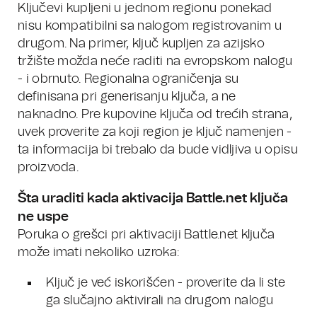
Ključevi kupljeni u jednom regionu ponekad
nisu kompatibilni sa nalogom registrovanim u
drugom. Na primer, ključ kupljen za azijsko
tržište možda neće raditi na evropskom nalogu
- i obrnuto. Regionalna ograničenja su
definisana pri generisanju ključa, a ne
naknadno. Pre kupovine ključa od trećih strana,
uvek proverite za koji region je ključ namenjen -
ta informacija bi trebalo da bude vidljiva u opisu
proizvoda.
Šta uraditi kada aktivacija Battle.net ključa
ne uspe
Poruka o grešci pri aktivaciji Battle.net ključa
može imati nekoliko uzroka:
Ključ je već iskorišćen - proverite da li ste
ga slučajno aktivirali na drugom nalogu