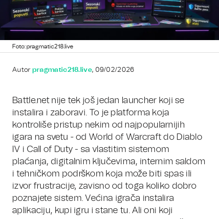
Foto: pragmatic218.live
Autor
pragmatic218.live
, 09/02/2026
Battle.net nije tek još jedan launcher koji se
instalira i zaboravi. To je platforma koja
kontroliše pristup nekim od najpopularnijih
igara na svetu - od World of Warcraft do Diablo
IV i Call of Duty - sa vlastitim sistemom
plaćanja, digitalnim ključevima, internim saldom
i tehničkom podrškom koja može biti spas ili
izvor frustracije, zavisno od toga koliko dobro
poznajete sistem. Većina igrača instalira
aplikaciju, kupi igru i stane tu. Ali oni koji