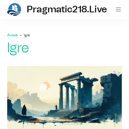
Pragmatic218.live
Acasă
Igre
Igre