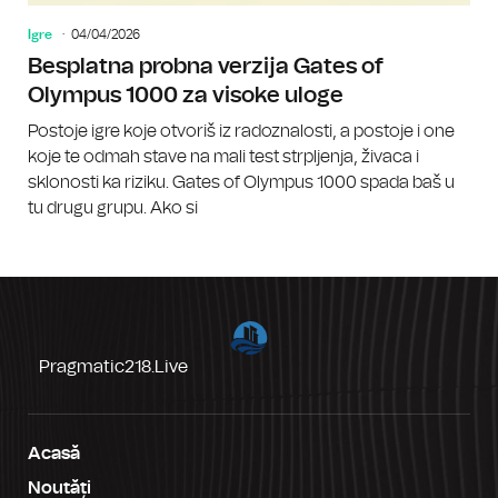
Igre
04/04/2026
Besplatna probna verzija Gates of
Olympus 1000 za visoke uloge
Postoje igre koje otvoriš iz radoznalosti, a postoje i one
koje te odmah stave na mali test strpljenja, živaca i
sklonosti ka riziku. Gates of Olympus 1000 spada baš u
tu drugu grupu. Ako si
Pragmatic218.live
Acasă
Noutăți