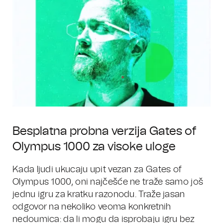
Besplatna probna verzija Gates of
Olympus 1000 za visoke uloge
Kada ljudi ukucaju upit vezan za Gates of
Olympus 1000, oni najčešće ne traže samo još
jednu igru za kratku razonodu. Traže jasan
odgovor na nekoliko veoma konkretnih
nedoumica: da li mogu da isprobaju igru bez