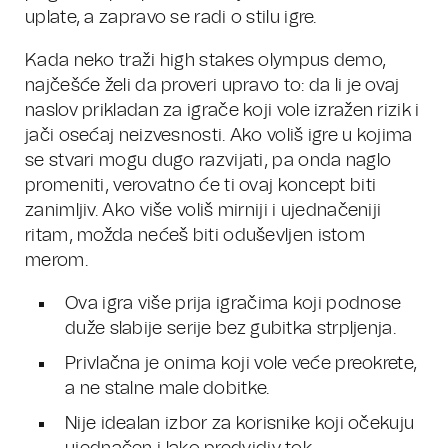
uplate, a zapravo se radi o stilu igre.
Kada neko traži high stakes olympus demo,
najčešće želi da proveri upravo to: da li je ovaj
naslov prikladan za igrače koji vole izražen rizik i
jači osećaj neizvesnosti. Ako voliš igre u kojima
se stvari mogu dugo razvijati, pa onda naglo
promeniti, verovatno će ti ovaj koncept biti
zanimljiv. Ako više voliš mirniji i ujednačeniji
ritam, možda nećeš biti oduševljen istom
merom.
Ova igra više prija igračima koji podnose
duže slabije serije bez gubitka strpljenja.
Privlačna je onima koji vole veće preokrete,
a ne stalne male dobitke.
Nije idealan izbor za korisnike koji očekuju