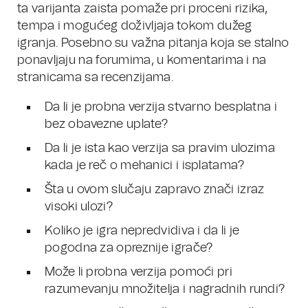
ta varijanta zaista pomaže pri proceni rizika,
tempa i mogućeg doživljaja tokom dužeg
igranja. Posebno su važna pitanja koja se stalno
ponavljaju na forumima, u komentarima i na
stranicama sa recenzijama.
Da li je probna verzija stvarno besplatna i
bez obavezne uplate?
Da li je ista kao verzija sa pravim ulozima
kada je reč o mehanici i isplatama?
Šta u ovom slučaju zapravo znači izraz
visoki ulozi?
Koliko je igra nepredvidiva i da li je
pogodna za opreznije igrače?
Može li probna verzija pomoći pri
razumevanju množitelja i nagradnih rundi?