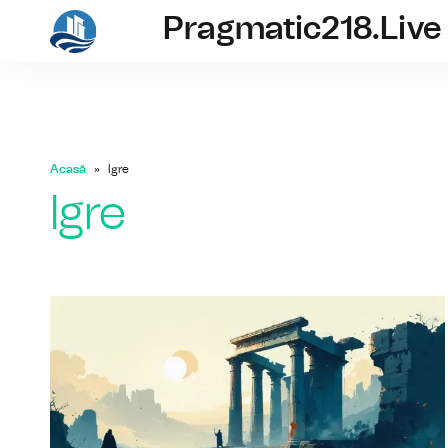
Pragmatic218.live
pragmatic218.liv
Acasă
Igre
Igre